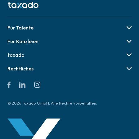
Für Talente
Berufsbilder
Für Kanzleien
Karriere-Tipps
Preise & Pakete
Job finden
taxado
Social Recruiting
Über uns
Employer Branding
Rechtliches
Online Veranstaltungen
AGB für Talente
Presse
AGB für Kanzleien
Kontakt & Hilfe
Datenschutzerklärung
Impressum
© 2026 taxado GmbH. Alle Rechte vorbehalten.
Richtlinien