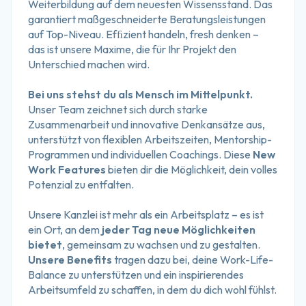
Weiterbildung auf dem neuesten Wissensstand. Das 
garantiert maßgeschneiderte Beratungsleistungen 
auf Top-Niveau. Efﬁzient handeln, fresh denken – 
das ist unsere Maxime, die für Ihr Projekt den 
Unterschied machen wird.
Bei uns stehst du als Mensch im Mittelpunkt.
Unser Team zeichnet sich durch starke 
Zusammenarbeit und innovative Denkansätze aus, 
unterstützt von flexiblen Arbeitszeiten, Mentorship-
Programmen und individuellen Coachings. Diese 
New 
Work Features
 bieten dir die Möglichkeit, dein volles 
Potenzial zu entfalten.
Unsere Kanzlei ist mehr als ein Arbeitsplatz – es ist 
ein Ort, an dem 
jeder Tag neue Möglichkeiten 
bietet
, gemeinsam zu wachsen und zu gestalten. 
Unsere Benefits
 tragen dazu bei, deine Work-Life-
Balance zu unterstützen und ein inspirierendes 
Arbeitsumfeld zu schaffen, in dem du dich wohl fühlst.