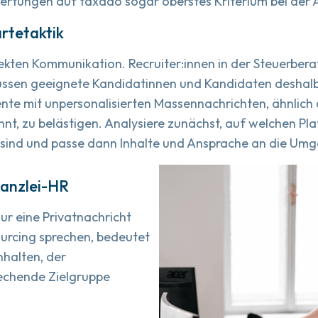
rtungen auf taxado sogar oberstes Kriterium bei der A
rtetaktik
rekten Kommunikation. Recruiter:innen in der Steuerber
ssen geeignete Kandidatinnen und Kandidaten deshalb
lente mit unpersonalisierten Massennachrichten, ähnlic
nnt, zu belästigen. Analysiere zunächst, auf welchen 
 sind und passe dann Inhalte und Ansprache an die Um
Kanzlei-HR
nur eine Privatnachricht
urcing sprechen, bedeutet
nhalten, der
echende Zielgruppe