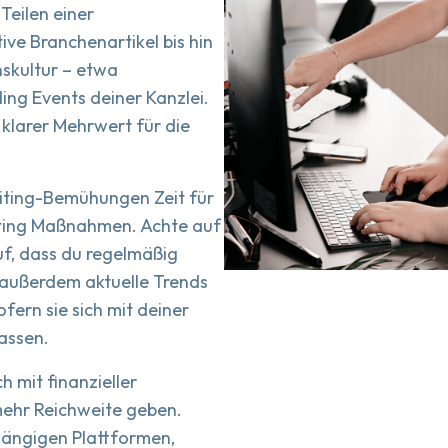
Teilen einer
ve Branchenartikel bis hin
nskultur – etwa
ng Events deiner Kanzlei.
n klarer Mehrwert für die
uiting-Bemühungen Zeit für
uiting Maßnahmen. Achte auf
auf, dass du regelmäßig
r außerdem aktuelle Trends
fern sie sich mit deiner
assen.
h mit finanzieller
mehr Reichweite geben.
gängigen Plattformen,