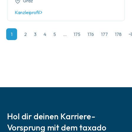
Graz
Kanzleiprofil
1
2
3
4
5
...
175
176
177
178
Hol dir deinen Karriere-
Vorsprung mit dem taxado