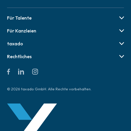
Für Talente
Berufsbilder
Für Kanzleien
Karriere-Tipps
Preise & Pakete
Job finden
taxado
Social Recruiting
Über uns
Employer Branding
Rechtliches
Online Veranstaltungen
AGB für Talente
Presse
AGB für Kanzleien
Kontakt & Hilfe
Datenschutzerklärung
Impressum
© 2026 taxado GmbH. Alle Rechte vorbehalten.
Richtlinien