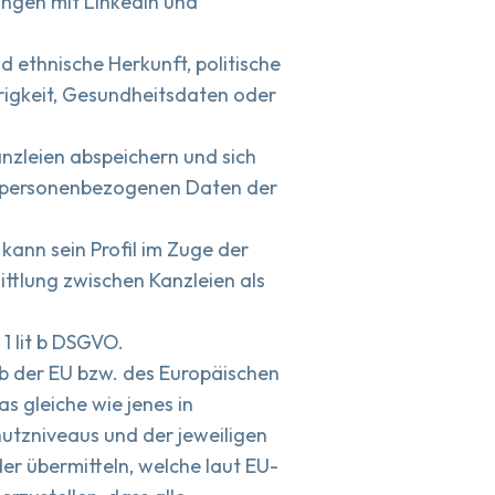
ungen mit LinkedIn und
 ethnische Herkunft, politische
igkeit, Gesundheitsdaten oder
Kanzleien abspeichern und sich
re personenbezogenen Daten der
kann sein Profil im Zuge der
ittlung zwischen Kanzleien als
1 lit b DSGVO.
b der EU bzw. des Europäischen
s gleiche wie jenes in
hutzniveaus und der jeweiligen
der übermitteln, welche laut EU-