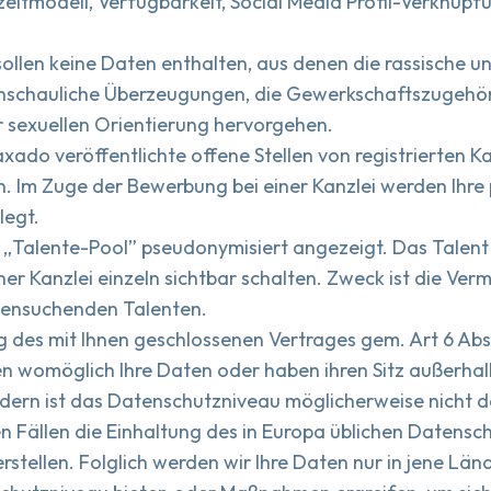
zeitmodell, Verfügbarkeit, Social Media Profil-Verknüpf
len keine Daten enthalten, aus denen die rassische und
anschauliche Überzeugungen, die Gewerkschaftszugehör
 sexuellen Orientierung hervorgehen.
taxado veröffentlichte offene Stellen von registrierten 
en. Im Zuge der Bewerbung bei einer Kanzlei werden Ih
legt.
 „Talente-Pool” pseudonymisiert angezeigt. Das Talent 
r Kanzlei einzeln sichtbar schalten. Zweck ist die Verm
llensuchenden Talenten.
g des mit Ihnen geschlossenen Vertrages gem. Art 6 Abs 
n womöglich Ihre Daten oder haben ihren Sitz außerhal
dern ist das Datenschutzniveau möglicherweise nicht da
en Fällen die Einhaltung des in Europa üblichen Datensc
stellen. Folglich werden wir Ihre Daten nur in jene Län