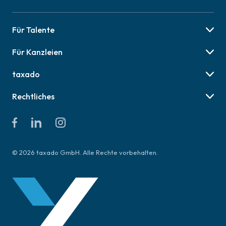
Für Talente
Berufsbilder
Für Kanzleien
Karriere-Tipps
Preise & Pakete
Job finden
taxado
Social Recruiting
Über uns
Employer Branding
Rechtliches
Online Veranstaltungen
AGB für Talente
Presse
AGB für Kanzleien
Kontakt & Hilfe
Datenschutzerklärung
Impressum
© 2026 taxado GmbH. Alle Rechte vorbehalten.
Richtlinien