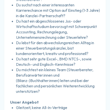
Du suchst nach einer interessanten 
Karrierechance mit Option auf Einstieg (1-3 Jahre) 
in die Kanzlei-Partnerschaft?
Du hast ein abgeschlossenes Jus- oder 
Wirtschaftsstudium bevorzugt mit Schwerpunkt 
Accounting, Rechnungslegung, 
Unternehmensrechnung oder Steuerlehre?
Du lebst für den abwechslungsreichen Alltag in 
einer Steuerberatungskanzlei, bist 
kundenorientiert, kreativ und professionell?
Du hast sehr gute Excel-, BMD NTCS-, sowie 
Deutsch- und Englisch-Kenntnisse?
Du möchtest ein kleines Team (Steuerberater, 
Berufsanwärter:innen und 
(Bilanz-)Buchhalter:innen) leiten und bei der 
fachlichen und persönlichen Weiterentwicklung 
unterstützen?
Unser Angebot
Gleitzeit, keine All-In-Verträge