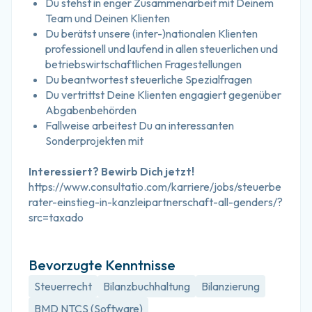
Du stehst in enger Zusammenarbeit mit Deinem 
Team und Deinen Klienten
Du berätst unsere (inter-)nationalen Klienten 
professionell und laufend in allen steuerlichen und 
betriebswirtschaftlichen Fragestellungen
Du beantwortest steuerliche Spezialfragen
Du vertrittst Deine Klienten engagiert gegenüber 
Abgabenbehörden
Fallweise arbeitest Du an interessanten 
Sonderprojekten mit
Interessiert? Bewirb Dich jetzt!
https://www.consultatio.com/karriere/jobs/steuerbe
rater-einstieg-in-kanzleipartnerschaft-all-genders/?
src=taxado
Bevorzugte Kenntnisse
Steuerrecht
Bilanzbuchhaltung
Bilanzierung
BMD NTCS (Software)