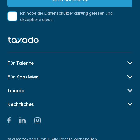
Ich habe die
Datenschutzerklärung
gelesen und
akzeptiere diese.
Für Talente
Berufsbilder
Für Kanzleien
Karriere-Tipps
Preise & Pakete
Job finden
taxado
Social Recruiting
Über uns
Employer Branding
Rechtliches
Online Veranstaltungen
AGB für Talente
Presse
AGB für Kanzleien
Kontakt & Hilfe
Datenschutzerklärung
Impressum
© 2026 taxado GmbH. Alle Rechte vorbehalten.