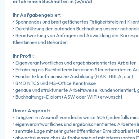
erfahrene:n Buchhalter:in (w/m/d)
Ihr Aufgabengebiet:
• Spannendes und breit gefächertes Tätigkeitsfeld mit Klien
• Durchführung der laufenden Buchhaltung unserer nationale
• Beantwortung von Anfragen und Abwicklung der Korrespo
Klient:innen und Behörden
Ihr Profil:
• Eigenverantwortliches und ergebnisorientiertes Arbeiten
• Erfahrung als Buchhalter:in bei einem Steuerberater im A
• Fundierte kaufmännische Ausbildung (HAK, HBLA, o.ä.)
• BMD NTCS und MS-Office Kenntnisse
• genaue und strukturierte Arbeitsweise, kundenorientiert
• Buchhaltungs-Diplom (ASW oder WIFI) erwünscht
Unser Angebot:
• Tätigkeit im Ausmaß von idealerweise 40h (jedenfalls mi
• eigenverantwortliches und ergebnisorientiertes Arbeiten
• zentrale Lage mit sehr guter öffentlicher Erreichbarkeit (
• abwechslungsreiches Aufgabengebiet mit interessanten 