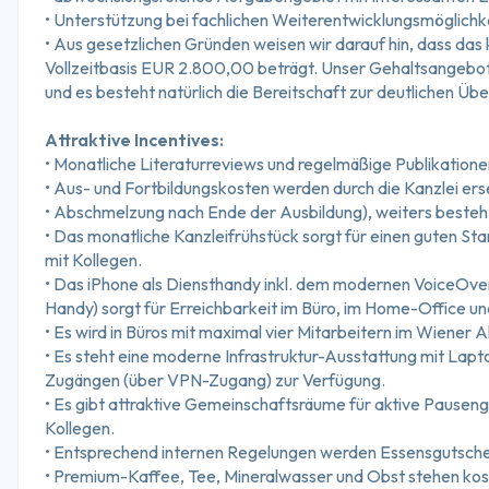
• Unterstützung bei fachlichen Weiterentwicklungsmöglichk
• Aus gesetzlichen Gründen weisen wir darauf hin, dass das k
Vollzeitbasis EUR 2.800,00 beträgt. Unser Gehaltsangebot o
und es besteht natürlich die Bereitschaft zur deutlichen Üb
Attraktive Incentives:
• Monatliche Literaturreviews und regelmäßige Publikation
• Aus- und Fortbildungskosten werden durch die Kanzlei er
• Abschmelzung nach Ende der Ausbildung), weiters besteht
• Das monatliche Kanzleifrühstück sorgt für einen guten Sta
mit Kollegen.
• Das iPhone als Diensthandy inkl. dem modernen VoiceOv
Handy) sorgt für Erreichbarkeit im Büro, im Home-Office u
• Es wird in Büros mit maximal vier Mitarbeitern im Wiener
• Es steht eine moderne Infrastruktur-Ausstattung mit Lapt
Zugängen (über VPN-Zugang) zur Verfügung.
• Es gibt attraktive Gemeinschaftsräume für aktive Pauseng
Kollegen.
• Entsprechend internen Regelungen werden Essensgutsch
• Premium-Kaffee, Tee, Mineralwasser und Obst stehen kos