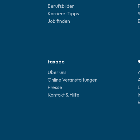
Berufsbilder
P
Karriere-Tipps
S
Job finden
E
taxado
R
Über uns
A
Online Veranstaltungen
A
Presse
D
Kontakt & Hilfe
R