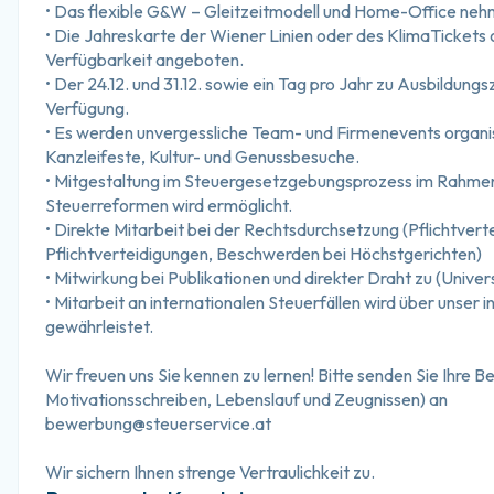
• Das flexible G&W – Gleitzeitmodell und Home-Office nehme
• Die Jahreskarte der Wiener Linien oder des KlimaTickets 
Verfügbarkeit angeboten.
• Der 24.12. und 31.12. sowie ein Tag pro Jahr zu Ausbildung
Verfügung.
• Es werden unvergessliche Team- und Firmenevents organisi
Kanzleifeste, Kultur- und Genussbesuche.
• Mitgestaltung im Steuergesetzgebungsprozess im Rahmen 
Steuerreformen wird ermöglicht.
• Direkte Mitarbeit bei der Rechtsdurchsetzung (Pflichtverte
Pflichtverteidigungen, Beschwerden bei Höchstgerichten)
• Mitwirkung bei Publikationen und direkter Draht zu (Unive
• Mitarbeit an internationalen Steuerfällen wird über unser
gewährleistet.
Wir freuen uns Sie kennen zu lernen! Bitte senden Sie Ihre B
Motivationsschreiben, Lebenslauf und Zeugnissen) an
bewerbung@steuerservice.at
Wir sichern Ihnen strenge Vertraulichkeit zu.