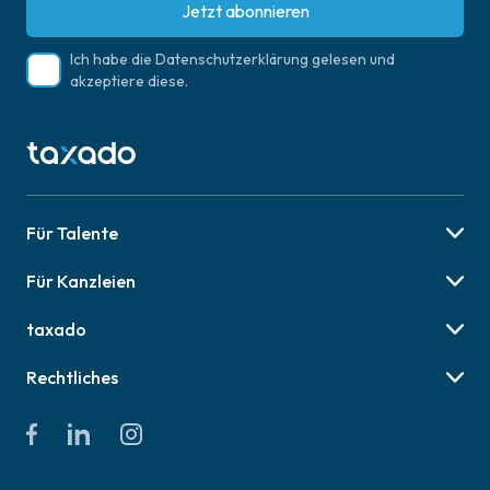
Jetzt abonnieren
Ich habe die
Datenschutzerklärung
gelesen und
akzeptiere diese.
Für Talente
Berufsbilder
Für Kanzleien
Karriere-Tipps
Preise & Pakete
Job finden
taxado
Social Recruiting
Über uns
Employer Branding
Rechtliches
Online Veranstaltungen
AGB für Talente
Presse
AGB für Kanzleien
Kontakt & Hilfe
Datenschutzerklärung
Impressum